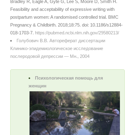
Bradley R, Eagle A, Gyte G, Lee S, Moore D, Smith H.
Feasibility and acceptability of expressive writing with
postpartum women: A randomised controlled trial. BMC
Pregnancy & Childbirth. 2018;18:75. doi: 10.1186/s12884-
018-1703-7.
https://pubmed.ncbi.nlm.nih.gov/29580213/
Голубович В.В. Автореферат диссертации
Клинико-эпидемиологическое исследование
послеродовой депрессии — Мн., 2004
Психологическая помощь для
женщин