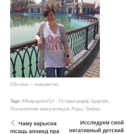
Обо мне — знакомство
Tags:
#ЯнарадзілаТут - Гісторыі родаў
,
Здароўе
,
Псіхалагічная кансультацыя
,
Роды
,
Траўма
Исследуем свой
Чаму карысна
негативный детский
пісаць аповед пра