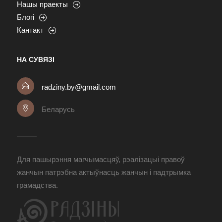
Нашы праекты
Блогі
Кантакт
НА СУВЯЗІ
radziny.by@gmail.com
Беларусь
Для пашырэння магчымасцяў, рэалізацыі правоў
жанчын патрэбна актыўнасць жанчын і падтрымка
грамадства.