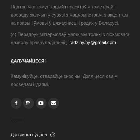
Падтрымка камунікацый і праектаў у тэме праў і
досведу жанчын у сувязі з мацярынствам, з акцэнтам
на правы і ўмовы ў цяжарнасці і родах у Беларусі.
(с) Перадрук матэрыялаў магчымы толькі з пісьмовага
дазволу праваўладальніц
radziny.by@gmail.com
ДАЛУЧАЙЦЕСЯ!
Камунікуйце, стварайце зносіны. Дзяліцеся сваім
досведам і ідэямі.
Дапамога і ўдзел