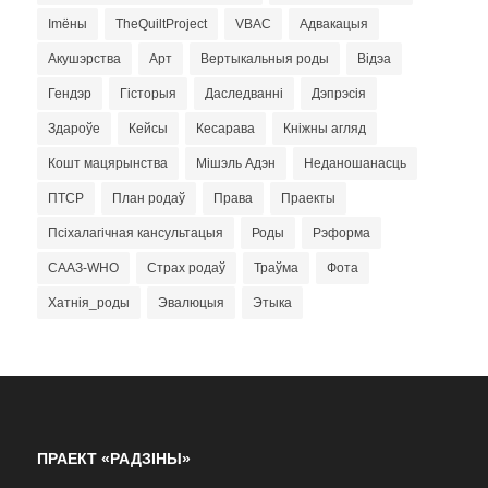
Imёны
TheQuiltProject
VBAC
Адвакацыя
Акушэрства
Арт
Вертыкальныя роды
Відэа
Гендэр
Гісторыя
Даследванні
Дэпрэсія
Здароўе
Кейсы
Кесарава
Кніжны агляд
Кошт мацярынства
Мішэль Адэн
Неданошанасць
ПТСР
План родаў
Права
Праекты
Псіхалагічная кансультацыя
Роды
Рэформа
СААЗ-WHO
Страх родаў
Траўма
Фота
Хатнія_роды
Эвалюцыя
Этыка
ПРАЕКТ «РАДЗІНЫ»