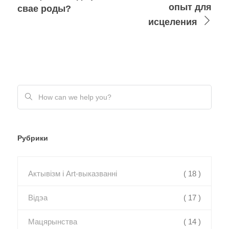
опыт для
свае роды?
исцеления
Рубрики
Актывізм і Art-выказванні
( 18 )
Відэа
( 17 )
Мацярынства
( 14 )