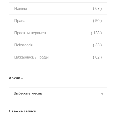
Навіны
( 67 )
Права
( 50 )
Праекты перамен
( 128 )
Псіхалогія
( 33 )
Цяжарнасць і роды
( 82 )
Архивы
Архивы
Выберите месяц
Свежие записи