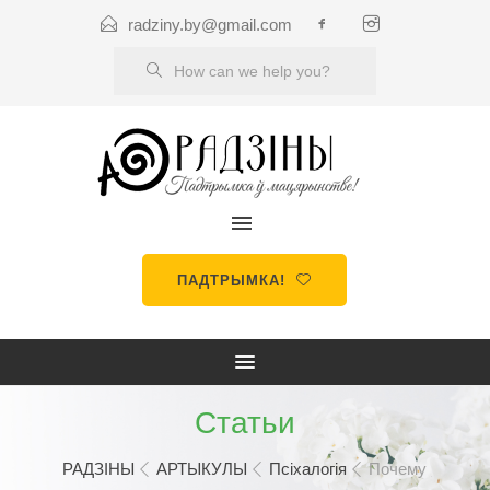
radziny.by@gmail.com
ПАДТРЫМКА!
Статьи
РАДЗІНЫ
АРТЫКУЛЫ
Псіхалогія
Почему