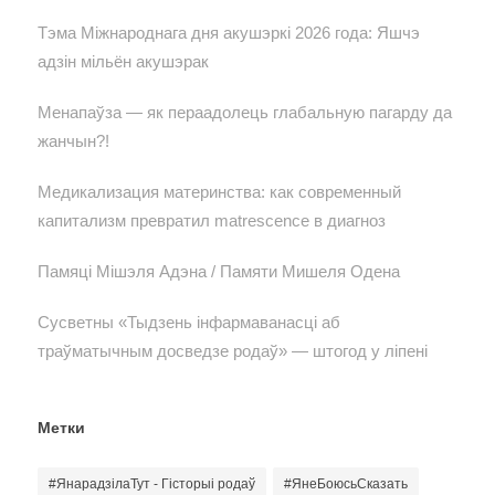
Тэма Міжнароднага дня акушэркі 2026 года: Яшчэ
адзін мільён акушэрак
Менапаўза — як пераадолець глабальную пагарду да
жанчын?!
Медикализация материнства: как современный
капитализм превратил matrescence в диагноз
Памяці Мішэля Адэна / Памяти Мишеля Одена
Сусветны «Тыдзень інфармаванасці аб
траўматычным досведзе родаў» — штогод у ліпені
Метки
#ЯнарадзілаТут - Гісторыі родаў
#ЯнеБоюсьСказать