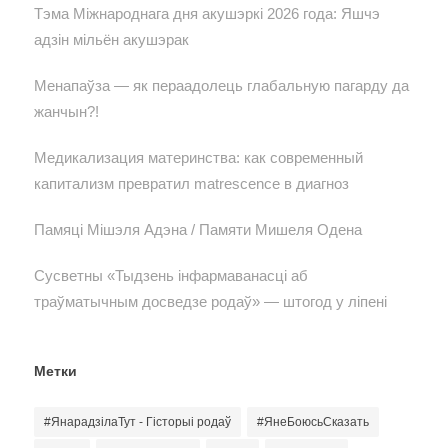
Тэма Міжнароднага дня акушэркі 2026 года: Яшчэ
адзін мільён акушэрак
Менапаўза — як пераадолець глабальную пагарду да
жанчын?!
Медикализация материнства: как современный
капитализм превратил matrescence в диагноз
Памяці Мішэля Адэна / Памяти Мишеля Одена
Сусветны «Тыдзень інфармаванасці аб
траўматычным досведзе родаў» — штогод у ліпені
Метки
#ЯнарадзілаТут - Гісторыі родаў
#ЯнеБоюсьСказать