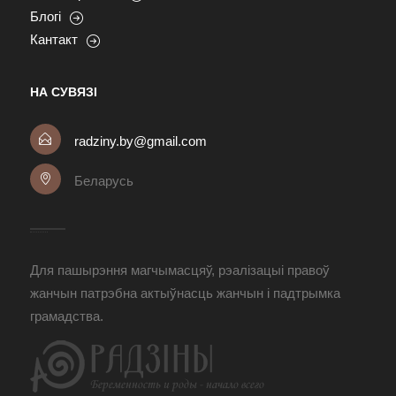
Блогі
Кантакт
НА СУВЯЗІ
radziny.by@gmail.com
Беларусь
Для пашырэння магчымасцяў, рэалізацыі правоў
жанчын патрэбна актыўнасць жанчын і падтрымка
грамадства.