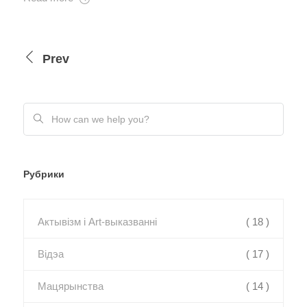
Prev
Рубрики
Актывізм і Art-выказванні
( 18 )
Відэа
( 17 )
Мацярынства
( 14 )