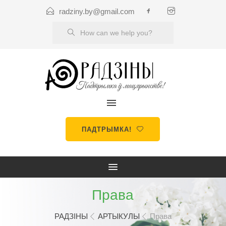
radziny.by@gmail.com
ПАДТРЫМКА!
Права
РАДЗІНЫ
АРТЫКУЛЫ
Права