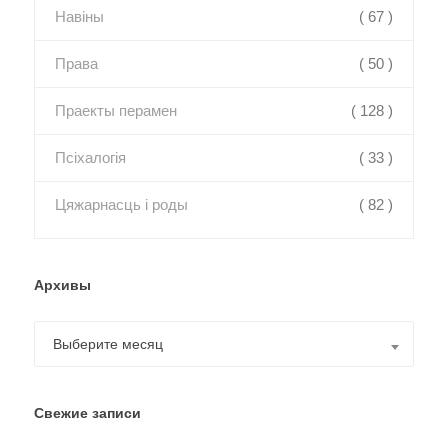
Навіны
( 67 )
Права
( 50 )
Праекты перамен
( 128 )
Псіхалогія
( 33 )
Цяжарнасць і роды
( 82 )
Архивы
Архивы
Выберите месяц
Свежие записи