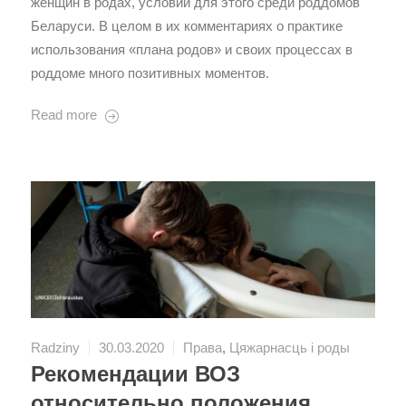
женщин в родах, условий для этого среди роддомов
Беларуси. В целом в их комментариях о практике
использования «плана родов» и своих процессах в
роддоме много позитивных моментов.
Read more
Radziny
30.03.2020
Права
,
Цяжарнасць і роды
Рекомендации ВОЗ
относительно положения,