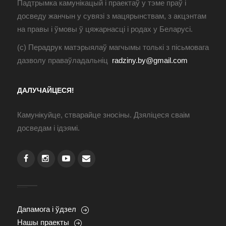
Падтрымка камунікацый і праектаў у тэме праў і
досведу жанчын у сувязі з мацярынствам, з акцэнтам
на правы і ўмовы ў цяжарнасці і родах у Беларусі.
(с) Перадрук матэрыялаў магчымы толькі з пісьмовага
дазволу праваўладальніц
radziny.by@gmail.com
ДАЛУЧАЙЦЕСЯ!
Камунікуйце, стварайце зносіны. Дзяліцеся сваім
досведам і ідэямі.
Дапамога і ўдзел
Нашы праекты