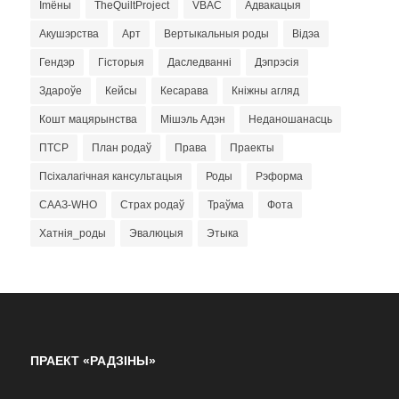
Imёны
TheQuiltProject
VBAC
Адвакацыя
Акушэрства
Арт
Вертыкальныя роды
Відэа
Гендэр
Гісторыя
Даследванні
Дэпрэсія
Здароўе
Кейсы
Кесарава
Кніжны агляд
Кошт мацярынства
Мішэль Адэн
Неданошанасць
ПТСР
План родаў
Права
Праекты
Псіхалагічная кансультацыя
Роды
Рэформа
СААЗ-WHO
Страх родаў
Траўма
Фота
Хатнія_роды
Эвалюцыя
Этыка
ПРАЕКТ «РАДЗІНЫ»