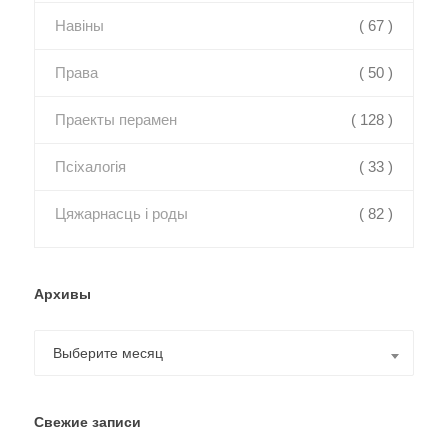
Навіны
( 67 )
Права
( 50 )
Праекты перамен
( 128 )
Псіхалогія
( 33 )
Цяжарнасць і роды
( 82 )
Архивы
Архивы
Выберите месяц
Свежие записи