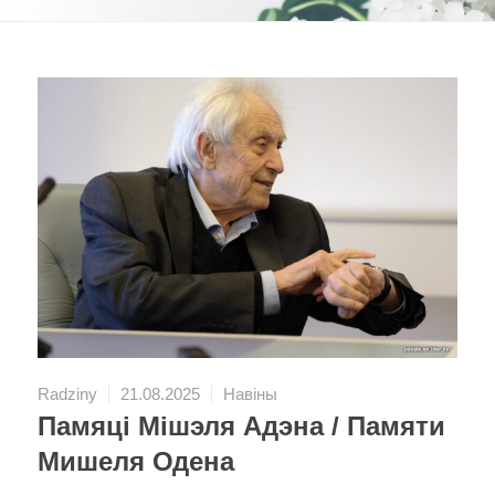
Radziny
21.08.2025
Навіны
Памяці Мішэля Адэна / Памяти
Мишеля Одена