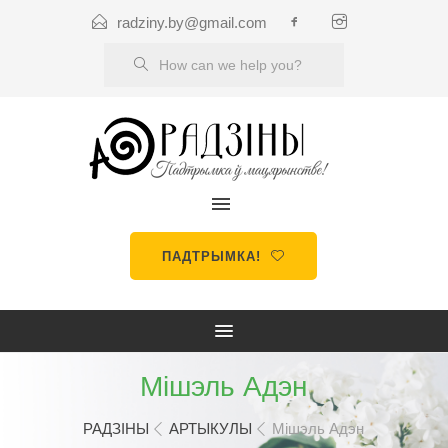
radziny.by@gmail.com
ПАДТРЫМКА!
Мішэль Адэн
РАДЗІНЫ
АРТЫКУЛЫ
Мішэль Адэн