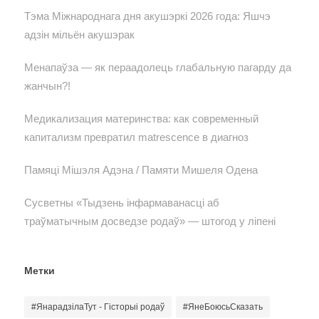
Тэма Міжнароднага дня акушэркі 2026 года: Яшчэ
адзін мільён акушэрак
Менапаўза — як пераадолець глабальную пагарду да
жанчын?!
Медикализация материнства: как современный
капитализм превратил matrescence в диагноз
Памяці Мішэля Адэна / Памяти Мишеля Одена
Сусветны «Тыдзень інфармаванасці аб
траўматычным досведзе родаў» — штогод у ліпені
Метки
#ЯнарадзілаТут - Гісторыі родаў
#ЯнеБоюсьСказать