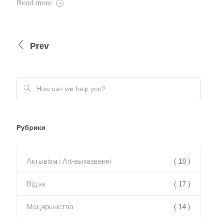
Read more
Prev
Рубрики
Актывізм і Art-выказванні
( 18 )
Відэа
( 17 )
Мацярынства
( 14 )