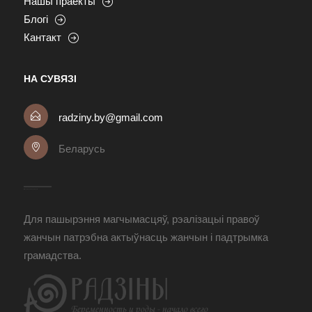
Нашы праекты
Блогі
Кантакт
НА СУВЯЗІ
radziny.by@gmail.com
Беларусь
Для пашырэння магчымасцяў, рэалізацыі правоў
жанчын патрэбна актыўнасць жанчын і падтрымка
грамадства.