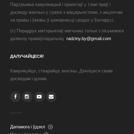
Падтрымка камунікацый і праектаў у тэме праў і
досведу жанчын у сувязі з мацярынствам, з акцэнтам
на правы і ўмовы ў цяжарнасці і родах у Беларусі.
(с) Перадрук матэрыялаў магчымы толькі з пісьмовага
дазволу праваўладальніц
radziny.by@gmail.com
ДАЛУЧАЙЦЕСЯ!
Камунікуйце, стварайце зносіны. Дзяліцеся сваім
досведам і ідэямі.
Дапамога і ўдзел