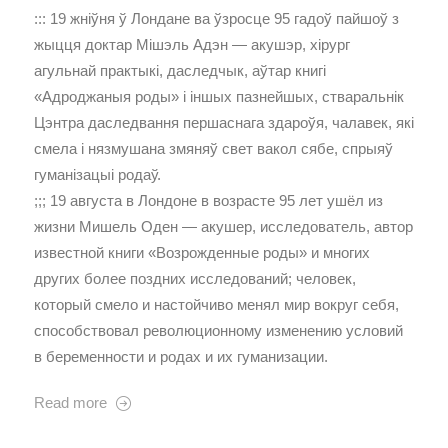
::: 19 жніўня ў Лондане ва ўзросце 95 гадоў пайшоў з
жыцця доктар Мішэль Адэн — акушэр, хірург
агульнай практыкі, даследчык, аўтар книгі
«Адроджаныя роды» і іншых пазнейшых, стваральнік
Цэнтра даследвання першаснага здароўя, чалавек, які
смела і нязмушана змяняў свет вакол сябе, спрыяў
гуманізацыі родаў.
;;; 19 августа в Лондоне в возрасте 95 лет ушёл из
жизни Мишель Оден — акушер, исследователь, автор
известной книги «Возрожденные роды» и многих
других более поздних исследований; человек,
который смело и настойчиво менял мир вокруг себя,
способствовал революционному изменению условий
в беременности и родах и их гуманизации.
Read more