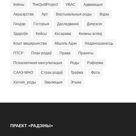
Imёны
TheQuiltProject
VBAC
Адвакацыя
Акушэрства
Арт
Вертыкальныя роды
Відэа
Гендэр
Гісторыя
Даследванні
Дэпрэсія
Здароўе
Кейсы
Кесарава
Кніжны агляд
Кошт мацярынства
Мішэль Адэн
Неданошанасць
ПТСР
План родаў
Права
Праекты
Псіхалагічная кансультацыя
Роды
Рэформа
СААЗ-WHO
Страх родаў
Траўма
Фота
Хатнія_роды
Эвалюцыя
Этыка
ПРАЕКТ «РАДЗІНЫ»