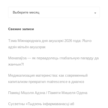
Архивы
Выберите месяц
Свежие записи
Тэма Міжнароднага дня акушэркі 2026 года: Яшчэ
адзін мільён акушэрак
Менапаўза — як пераадолець глабальную пагарду да
жанчын?!
Медикализация материнства: как современный
капитализм превратил matrescence в диагноз
Памяці Мішэля Адэна / Памяти Мишеля Одена
Сусветны «Тыдзень інфармаванасці аб