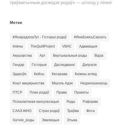
траўматычным досведзе родаў» — штогод у ліпені
Метки
#ЯнарадзілаТут - Гісторыі родаў
#ЯнеБоюсьСказать
Imёны
TheQuiltProject
VBAC
Адвакацыя
Акушэрства
Арт
Вертыкальныя роды
Відэа
Гендэр
Гісторыя
Даследванні
Дэпрэсія
Здароўе
Кейсы
Кесарава
Кніжны агляд
Кошт мацярынства
Мішэль Адэн
Неданошанасць
ПТСР
План родаў
Права
Праекты
Псіхалагічная кансультацыя
Роды
Рэформа
СААЗ-WHO
Страх родаў
Траўма
Фота
Хатнія_роды
Эвалюцыя
Этыка