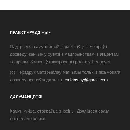
ПРАЕКТ «РАДЗІНЫ»
Падтрымка камунікацый і праектаў у тэме праў і
досведу жанчын у сувязі з мацярынствам, з акцэнтам
на правы і ўмовы ў цяжарнасці і родах у Беларусі.
(с) Перадрук матэрыялаў магчымы толькі з пісьмовага
дазволу праваўладальніц
radziny.by@gmail.com
ДАЛУЧАЙЦЕСЯ!
Камунікуйце, стварайце зносіны. Дзяліцеся сваім
досведам і ідэямі.