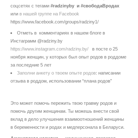
соцсетях с тегами
#radzinyby и #свободаВродах
или
в нашей группе на Facebook
https://www.facebook.com/groups/radziny1/
Отметь в комментариях в нашем блоге в
Инстаграмм @radziny.by
https://www.instagram.com/radziny.by/
в посте о 25
ноября женщин, у которых был опыт родов в роддоме
за последние 5 лет
Заполни анкету о твоем опыте родов
: написании
отзыва в роддом, использовании “плана родов”
Это может помочь пережить твою травму родов
и
помочь другим женщинам. Ты можешь внести свой
вклад в дело улучшения взаимоотношений женщины
в беременности и родах и медперсонала в Беларуси.