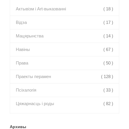
Актывізм і Art-выказванні
( 18 )
Відэа
( 17 )
Мацярынства
( 14 )
Навіны
( 67 )
Права
( 50 )
Праекты перамен
( 128 )
Псіхалогія
( 33 )
Цяжарнасць і роды
( 82 )
Архивы