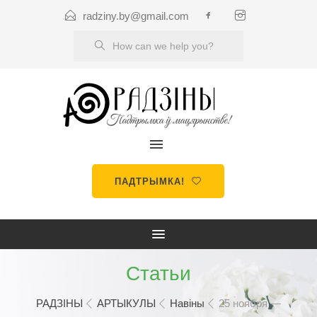
radziny.by@gmail.com
ПАДТРЫМКА!
Статьи
РАДЗІНЫ
АРТЫКУЛЫ
Навіны
25 ноября —