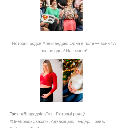
История родов Александры: Одна в поле — воин? А
она не одна! Нас много!
Tags:
#ЯнарадзілаТут - Гісторыі родаў
,
#ЯнеБоюсьСказать
,
Адвакацыя
,
Гендэр
,
Права
,