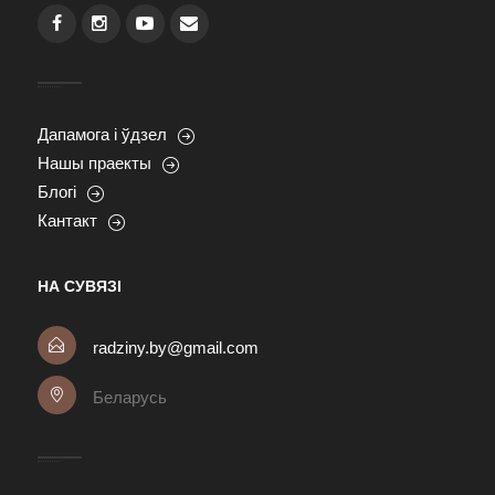
Дапамога і ўдзел
Нашы праекты
Блогі
Кантакт
НА СУВЯЗІ
radziny.by@gmail.com
Беларусь