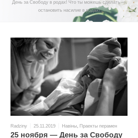
День за Свободу в родах! Что ты можешь сделать —
остановить насилие в родах!
Radziny
25.11.2019
Навіны
,
Праекты перамен
25 ноября — День за Свободу