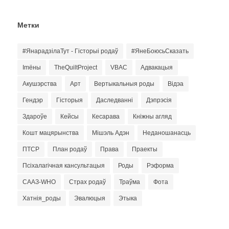
Метки
#ЯнарадзілаТут - Гісторыі родаў
#ЯнеБоюсьСказать
Imёны
TheQuiltProject
VBAC
Адвакацыя
Акушэрства
Арт
Вертыкальныя роды
Відэа
Гендэр
Гісторыя
Даследванні
Дэпрэсія
Здароўе
Кейсы
Кесарава
Кніжны агляд
Кошт мацярынства
Мішэль Адэн
Неданошанасць
ПТСР
План родаў
Права
Праекты
Псіхалагічная кансультацыя
Роды
Рэформа
СААЗ-WHO
Страх родаў
Траўма
Фота
Хатнія_роды
Эвалюцыя
Этыка