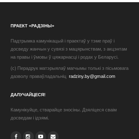
ПРАЕКТ «РАДЗІНЫ»
Падтрымка камунікацый і праектаў у тэме праў і
досведу жанчын у сувязі з мацярынствам, з акцэнтам
на правы і ўмовы ў цяжарнасці і родах у Беларусі.
(с) Перадрук матэрыялаў магчымы толькі з пісьмовага
дазволу праваўладальніц
radziny.by@gmail.com
ДАЛУЧАЙЦЕСЯ!
Камунікуйце, стварайце зносіны. Дзяліцеся сваім
досведам і ідэямі.