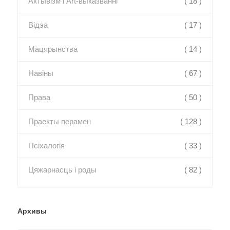
Актывізм і Art-выказванні
( 18 )
Відэа
( 17 )
Мацярынства
( 14 )
Навіны
( 67 )
Права
( 50 )
Праекты перамен
( 128 )
Псіхалогія
( 33 )
Цяжарнасць і роды
( 82 )
Архивы