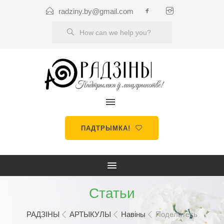
radziny.by@gmail.com
ПАДТРЫМКА!
Статьи
РАДЗІНЫ
АРТЫКУЛЫ
Навіны
Поделитесь