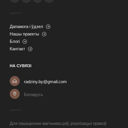
Дапамога і ўдзел
Нашы праекты
Блогі
Кантакт
НА СУВЯЗІ
radziny.by@gmail.com
Беларусь
Для пашырэння магчымасцяў, рэалізацыі правоў