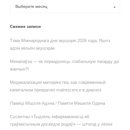
Архивы
Выберите месяц
Свежие записи
Тэма Міжнароднага дня акушэркі 2026 года: Яшчэ
адзін мільён акушэрак
Менапаўза — як пераадолець глабальную пагарду да
жанчын?!
Медикализация материнства: как современный
капитализм превратил matrescence в диагноз
Памяці Мішэля Адэна / Памяти Мишеля Одена
Сусветны «Тыдзень інфармаванасці аб
траўматычным досведзе родаў» — штогод у ліпені