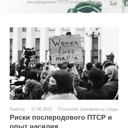
послеродового ПТСР и опыт насилия
Radziny
17.06.2023
Псіхалогія
,
Цяжарнасць і роды
Риски послеродового ПТСР и
опыт насилия