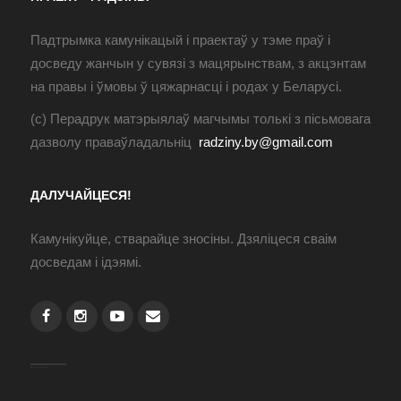
Падтрымка камунікацый і праектаў у тэме праў і
досведу жанчын у сувязі з мацярынствам, з акцэнтам
на правы і ўмовы ў цяжарнасці і родах у Беларусі.
(с) Перадрук матэрыялаў магчымы толькі з пісьмовага
дазволу праваўладальніц
radziny.by@gmail.com
ДАЛУЧАЙЦЕСЯ!
Камунікуйце, стварайце зносіны. Дзяліцеся сваім
досведам і ідэямі.