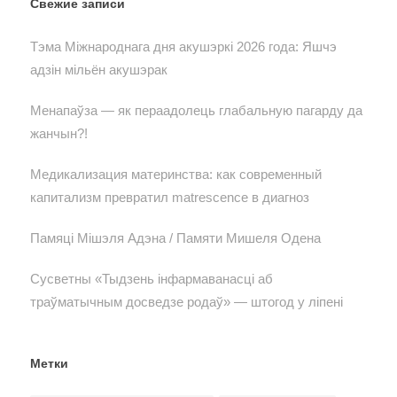
Свежие записи
Тэма Міжнароднага дня акушэркі 2026 года: Яшчэ
адзін мільён акушэрак
Менапаўза — як пераадолець глабальную пагарду да
жанчын?!
Медикализация материнства: как современный
капитализм превратил matrescence в диагноз
Памяці Мішэля Адэна / Памяти Мишеля Одена
Сусветны «Тыдзень інфармаванасці аб
траўматычным досведзе родаў» — штогод у ліпені
Метки