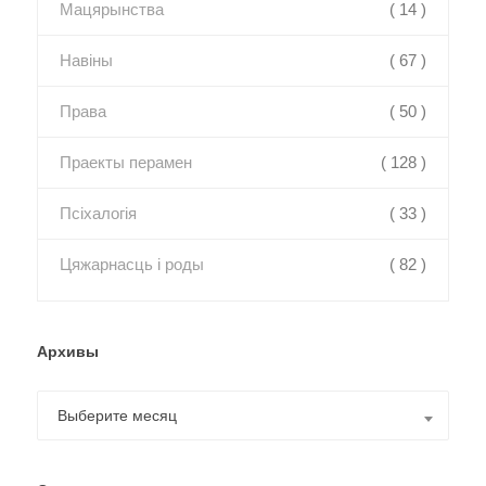
Мацярынства
( 14 )
Навіны
( 67 )
Права
( 50 )
Праекты перамен
( 128 )
Псіхалогія
( 33 )
Цяжарнасць і роды
( 82 )
Архивы
Архивы
Выберите месяц