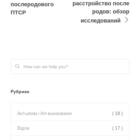
расстройство после
послеродового
родов: обзор
ПТСР
исследований
Рубрики
Актывізм і Art-выказванні
( 18 )
Відэа
( 17 )