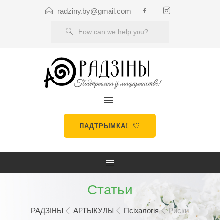
radziny.by@gmail.com
ПАДТРЫМКА!
Статьи
РАДЗІНЫ
АРТЫКУЛЫ
Псіхалогія
Риски