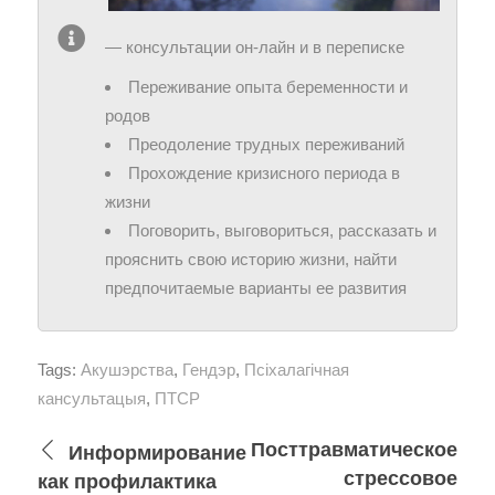
— консультации он-лайн и в переписке
Переживание опыта беременности и
родов
Преодоление трудных переживаний
Прохождение кризисного периода в
жизни
Поговорить, выговориться, рассказать и
прояснить свою историю жизни, найти
предпочитаемые варианты ее развития
Tags:
Акушэрства
,
Гендэр
,
Псіхалагічная
кансультацыя
,
ПТСР
Посттравматическое
Информирование
стрессовое
как профилактика