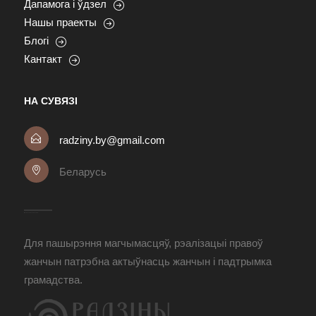
Дапамога і ўдзел
Нашы праекты
Блогі
Кантакт
НА СУВЯЗІ
radziny.by@gmail.com
Беларусь
Для пашырэння магчымасцяў, рэалізацыі правоў
жанчын патрэбна актыўнасць жанчын і падтрымка
грамадства.