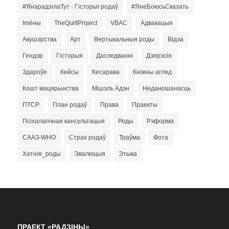
#ЯнарадзілаТут - Гісторыі родаў
#ЯнеБоюсьСказать
Imёны
TheQuiltProject
VBAC
Адвакацыя
Акушэрства
Арт
Вертыкальныя роды
Відэа
Гендэр
Гісторыя
Даследванні
Дэпрэсія
Здароўе
Кейсы
Кесарава
Кніжны агляд
Кошт мацярынства
Мішэль Адэн
Неданошанасць
ПТСР
План родаў
Права
Праекты
Псіхалагічная кансультацыя
Роды
Рэформа
СААЗ-WHO
Страх родаў
Траўма
Фота
Хатнія_роды
Эвалюцыя
Этыка
ПРАЕКТ «РАДЗІНЫ»