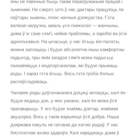
яны не павінныя быць такімі перагружанымі працай і
зьменамі. Не сакрэт, што ў нас дактары працуюць па
паўтары зьмены, плюс начныя дзяжурства. Гэта
вялікая нагрузка, амаль усе гінеколагі — жанчыны,
дома ў іх свае сем’і, нейкія праблемы, а заробкі ва ўсіх
аднолькавыя. На шчасьце, у нас ёсьць віп-палаты,
можна заплаціць і будзе абсалютна іншы камфортны
падыход, пры якім загадзя сям’я можа падысьці
пазнаёміцца з мэдпэрсаналам, які будзе прымаць
роды. І зараз гэта ёсьць. Вось гэта трэба больш
распаўсюджваць.
Чалавек роды доўгачаканага дзіцяці аплаціць, калі ён
будзе ведаць дзе, у якіх умовах, калі ён можа ўсё
прагаварыць. У яго будзе знаёмы доктар, знаёмая
акушэрка. Вось у такім варыянце ўсё добра. Наша
дзяржава пакуль не гатовая да хатніх родаў. У нас
бясплатная ахова здароўя. Калі нараджаць дома ў