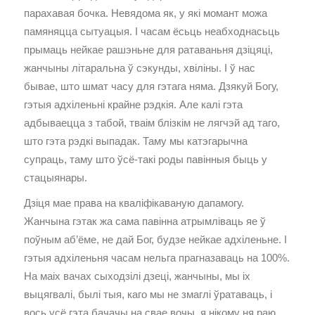
парахавая бочка. Невядома як, у які момант можа
памяняцца сытуацыя. І часам ёсьць неабходнасьць
прымаць нейкае рашэньне для ратаваньня дзіцяці,
жанчыны літаральна ў сэкунды, хвіліны. І ў нас
бывае, што шмат часу для гэтага няма. Дзякуй Богу,
гэтыя адхіленьні крайне рэдкія. Але калі гэта
адбываецца з табой, тваім блізкім не лягчэй ад таго,
што гэта рэдкі выпадак. Таму мы катэгарычна
супраць, таму што ўсё-такі роды павінныя быць у
стацыянары.
Дзіця мае права на кваліфікаваную дапамогу.
Жанчына гэтак жа сама павінна атрымліваць яе ў
поўным аб’ёме, не дай Бог, будзе нейкае адхіленьне. І
гэтыя адхіленьня часам нельга прагназаваць на 100%.
На маіх вачах сыходзілі дзеці, жанчыны, мы іх
выцягвалі, былі тыя, каго мы не змаглі ўратаваць, і
вось усё гэта бачачы на свае вочы, я нікому ня раю