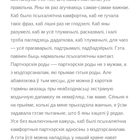
правільна. Яны як раз агучваюць самае-самае важнае.
Каб было псыхалягічна камфортна, каб не гучала
такіх фраз, каб лішні раз не глядзелі. Каб яны
разумелі, каб ім усё тлумачылі, расказвалі, і калі
трэба паглядзець дадаткова, каб тлумачылі, для чаго
— усё прагаварылі, падтрымалі, падбадзёрылі. Гэта
павінен быць нармальны псыхалягічны кантакт.
Партнэрскія роды -— партнэрскія роды ня з мужам, а
з мэдпэрсаналам, які прымае гэтыя роды. Але
абавязкова ў тым месцы, дзе можна ў кароткія
тэрміны аказаць пры неабходнасьці экстраную
мэдычную дапамогу як немаўляці, так маме. Сёньня я
на прыёме, колькі да мяне прыходзіла жанчын, я ўсім
задавала гэтае пытаньне, што б яны хацелі ў родах.
Усе без выключэньня кажуць, каб былі псыхалягічна
камфортныя партнэрскія адносіны з мэдпэрсаналам.
А гэта ўсё можна наладзіць у нашай краіне нават