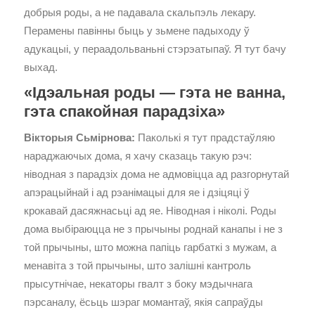
добрыя роды, а не падавала скальпэль лекару.
Перамены павінны быць у зьмене падыходу ў
адукацыі, у пераадольваньні стэрэатыпаў. Я тут бачу
выхад.
«Ідэальная роды — гэта не ванна,
гэта спакойная парадзіха»
Вікторыя Сьмірнова:
Паколькі я тут прадстаўляю
нараджаючых дома, я хачу сказаць такую рэч:
ніводная з парадзіх дома не адмовіцца ад разгорнутай
апэрацыйнай і ад рэанімацыі для яе і дзіцяці ў
крокавай дасяжнасьці ад яе. Ніводная і ніколі. Роды
дома выбіраюцца не з прычыны роднай канапы і не з
той прычыны, што можна папіць гарбаткі з мужам, а
менавіта з той прычыны, што залішні кантроль
прысутнічае, некаторы гвалт з боку мэдычнага
пэрсаналу, ёсьць шэраг момантаў, якія сапраўды