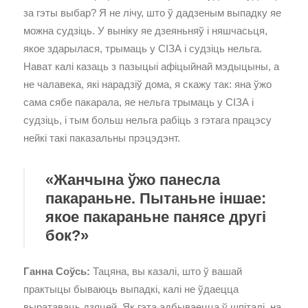
за гэты выбар? Я не лічу, што ў дадзеным выпадку яе
можна судзіць. У выніку яе дзеяньняў і няшчасьця,
якое здарылася, трымаць у СІЗА і судзіць нельга.
Нават калі казаць з пазыцыі афіцыйнай мэдыцыны, а
не чалавека, які нарадзіў дома, я скажу так: яна ўжо
сама сябе пакарала, яе нельга трымаць у СІЗА і
судзіць, і тым больш нельга рабіць з гэтага працэсу
нейкі такі паказальны прэцэдэнт.
«Жанчына ўжо панесла
пакараньне. Пытаньне іншае:
якое пакараньне панясе другі
бок?»
Ганна Соўсь:
Тацяна, вы казалі, што ў вашай
практыцы бываюць выпадкі, калі не ўдаецца
выратаваць дзяцей. Як гэта адбываецца ў шпіталі, на