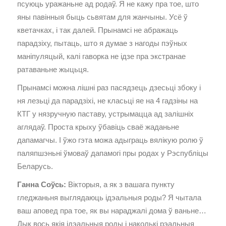
псуюць уражаньне ад родаў. Я не кажу пра тое, што
яны павінныя быць сьвятам для жанчыны. Усё ў
кветачках, і так далей. Прынамсі не абражаць
парадзіху, пытаць, што я думае з нагоды пэўных
маніпуляцый, калі гаворка не ідзе пра экстранае
ратаваньне жыцьця.
Прынамсі можна лішні раз пасядзець дзесьці збоку і
ня лезьці да парадзіхі, не класьці яе на 4 гадзіны на
КТГ у нязручную паставу, устрымацца ад залішніх
аглядаў. Проста крыху ўбавіць сваё жаданьне
дапамагчы. І ўжо гэта можа адыграць вялікую ролю ў
паляпшэньні ўмоваў дапамогі пры родах у Рэспубліцы
Беларусь.
Ганна Соўсь:
Вікторыя, а як з вашага пункту
гледжаньня выглядаюць ідэальныя роды? Я чытала
ваш аповед пра тое, як вы нараджалі дома ў ваньне…
Дык вось якія ідэальныя роды і наколькі рэальныя