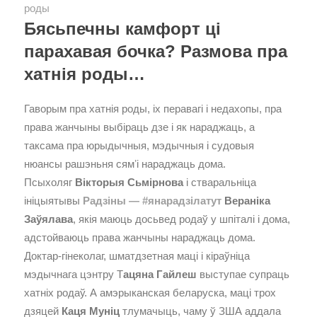
роды
Бясьпечны камфорт ці
парахавая бочка? Размова пра
хатнія роды…
Гаворым пра хатнія роды, іх перавагі і недахопы, пра
права жанчыны выбіраць дзе і як нараджаць, а
таксама пра юрыдычныя, мэдычныя і судовыя
нюансы рашэньня сямʼі нараджаць дома.
Псыхоляг
Вікторыя Сьмірнова
і стваральніца
ініцыятывы
Радзіны — #янарадзілатут
Вераніка
Заўялава
, якія маюць досьвед родаў у шпіталі і дома,
адстойваюць права жанчыны нараджаць дома.
Доктар-гінеколаг, шматдзетная маці і кіраўніца
мэдычнага цэнтру Т
ацяна Гайлеш
выступае супраць
хатніх родаў. А амэрыканская беларуска, маці трох
дзяцей
Каця Муніц
тлумачыць, чаму ў ЗША аддала