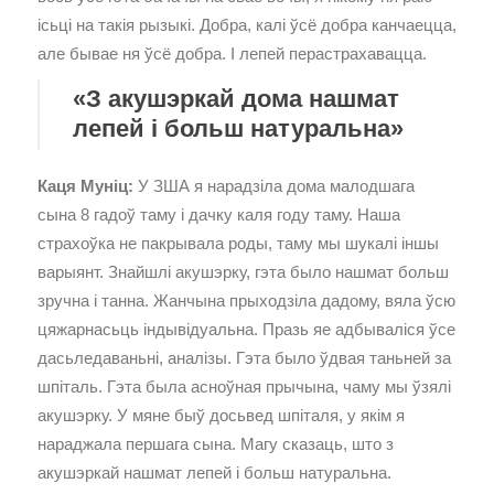
ісьці на такія рызыкі. Добра, калі ўсё добра канчаецца,
але бывае ня ўсё добра. І лепей перастрахавацца.
«З акушэркай дома нашмат
лепей і больш натуральна»
Каця Муніц:
У ЗША я нарадзіла дома малодшага
сына 8 гадоў таму і дачку каля году таму. Наша
страхоўка не пакрывала роды, таму мы шукалі іншы
варыянт. Знайшлі акушэрку, гэта было нашмат больш
зручна і танна. Жанчына прыходзіла дадому, вяла ўсю
цяжарнасьць індывідуальна. Празь яе адбываліся ўсе
дасьледаваньні, аналізы. Гэта было ўдвая таньней за
шпіталь. Гэта была асноўная прычына, чаму мы ўзялі
акушэрку. У мяне быў досьвед шпіталя, у якім я
нараджала першага сына. Магу сказаць, што з
акушэркай нашмат лепей і больш натуральна.