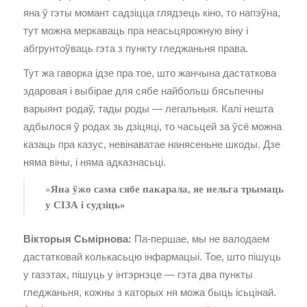
яна ў гэты момант садзіцца глядзець кіно, то напэўна,
тут можна меркаваць пра неасьцярожную віну і
абгрунтоўваць гэта з пункту гледжаньня права.
Тут жа гаворка ідзе пра тое, што жанчына дастаткова
здаровая і выбірае для сябе найбольш бясьпечны
варыянт родаў, тады роды — легальныя. Калі нешта
адбылося ў родах зь дзіцяці, то часьцей за ўсё можна
казаць пра казус, невінаватае нанясеньне шкоды. Дзе
няма віны, і няма адказнасьці.
«
Яна ўжо сама сябе пакарала, яе нельга трымаць
у СІЗА і судзіць»
Вікторыя Сьмірнова:
Па-першае, мы не валодаем
дастатковай колькасьцю інфармацыі. Тое, што пішуць
у газэтах, пішуць у інтэрнэце — гэта два пункты
гледжаньня, кожны з каторых ня можа быць ісьцінай.