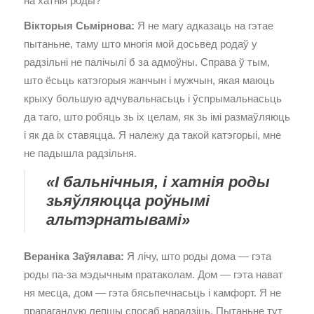
на хатнія роды?
Вікторыя Сьмірнова:
Я не магу адказаць на гэтае
пытаньне, таму што многія мой досьвед родаў у
радзільні не палічылі б за адмоўны. Справа ў тым,
што ёсьць катэгорыя жанчын і мужчын, якая маюць
крыху большую адчувальнасьць і ўспрымальнасьць
да таго, што робяць зь іх целам, як зь імі размаўляюць
і як да іх ставяцца. Я належу да такой катэгорыі, мне
не падышла радзільня.
«І бальнічныя, і хатнія роды
зьяўляюцца роўнымі
альтэрнатывамі»
Вераніка Заўялава:
Я лічу, што роды дома — гэта
роды па-за мэдычным пратаколам. Дом — гэта нават
ня месца, дом — гэта бясьпечнасьць і камфорт. Я не
прапагандую лепшы спосаб нарадзіць. Пытаньне тут