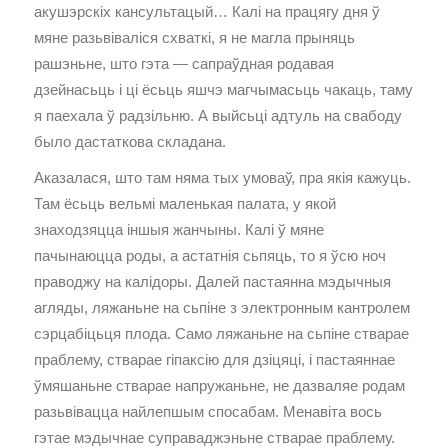
акушэрскіх кансультацый… Калі на працягу дня ў
мяне разьвіваліся схваткі, я не магла прыняць
рашэньне, што гэта — сапраўдная родавая
дзейнасьць і ці ёсьць яшчэ магчымасьць чакаць, таму
я паехала ў радзільню. А выйсьці адтуль на свабоду
было дастаткова складана.
Аказалася, што там няма тых умоваў, пра якія кажуць.
Там ёсьць вельмі маленькая палата, у якой
знаходзяцца іншыя жанчыны. Калі ў мяне
пачынаюцца роды, а астатнія сьпяць, то я ўсю ноч
праводжу на калідоры. Далей пастаянна мэдычныя
агляды, ляжаньне на сьпіне з электронным кантролем
сэрцабіцьця плода. Само ляжаньне на сьпіне стварае
праблему, стварае гіпаксію для дзіцяці, і пастаяннае
ўмяшаньне стварае напружаньне, не дазваляе родам
разьвівацца найлепшым спосабам. Менавіта вось
гэтае мэдычнае суправаджэньне стварае праблему.