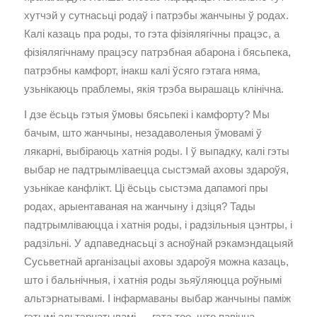
хутчэй у сутнасьці родаў і патрэбы жанчыны ў родах.
Калі казаць пра роды, то гэта фізіялягічны працэс, а
фізіялягічнаму працэсу патрэбная абарона і бясьпека,
патрэбны камфорт, інакш калі ўсяго гэтага няма,
узьнікаюць праблемы, якія трэба вырашаць клінічна.
І дзе ёсьць гэтыя ўмовы бясьпекі і камфорту? Мы
бачым, што жанчыны, незадаволеныя ўмовамі ў
лякарні, выбіраюць хатнія роды. І ў выпадку, калі гэты
выбар не падтрымліваецца сыстэмай аховы здароўя,
узьнікае канфлікт. Ці ёсьць сыстэма дапамогі пры
родах, арыентаваная на жанчыну і дзіця? Тады
падтрымліваюцца і хатнія роды, і радзільныя цэнтры, і
радзільні. У адпаведнасьці з асноўнай рэкамэндацыяй
Сусьветнай арганізацыі аховы здароўя можна казаць,
што і бальнічныя, і хатнія роды зьяўляюцца роўнымі
альтэрнатывамі. І інфармаваны выбар жанчыны паміж
гэтымі альтэрнатывамі — гэта тое, што павінна