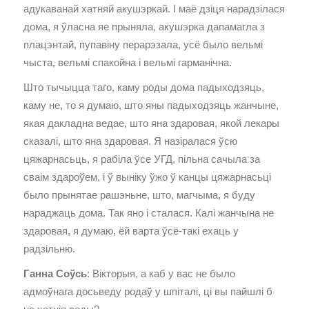
адукаванай хатняй акушэркай. І маё дзіця нарадзілася
дома, я ўласна яе прыняла, акушэрка дапамагла з
плацэнтай, пупавіну перарэзала, усё было вельмі
чыста, вельмі спакойна і вельмі гарманічна.
Што тычыцца таго, каму роды дома падыходзяць,
каму не, то я думаю, што яны падыходзяць жанчыне,
якая дакладна ведае, што яна здаровая, якой лекары
сказалі, што яна здаровая. Я назіралася ўсю
цяжарнасьць, я рабіла ўсе УГД, пільна сачыла за
сваім здароўем, і ў выніку ўжо ў канцы цяжарнасьці
было прынятае рашэньне, што, магчыма, я буду
нараджаць дома. Так яно і сталася. Калі жанчына не
здаровая, я думаю, ёй варта ўсё-такі ехаць у
радзільню.
Ганна Соўсь
: Вікторыя, а каб у вас не было
адмоўнага досьведу родаў у шпіталі, ці вы пайшлі б