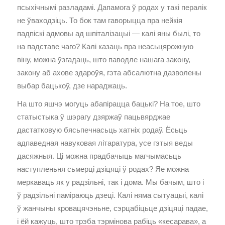
псыхічнымі разладамі. Дапамога ў родах у такі пералік
не ўваходзіць. То бок там гаворыцца пра нейкія
падпіскі адмовы ад шпіталізацыі — калі яны былі, то
на падставе чаго? Калі казаць пра неасьцярожную
віну, можна ўзгадаць, што паводле нашага закону,
закону аб ахове здароўя, гэта абсалютна дазволены
выбар бацькоў, дзе нараджаць.
На што яшчэ могуць абапірацца бацькі? На тое, што
статыстыка ў шэрагу дзяржаў пацьвярджае
дастатковую бясьпечнасьць хатніх родаў. Ёсьць
адпаведная навуковая літаратура, усе гэтыя веды
дасяжныя. Ці можна прадбачыць магчымасьць
наступленьня сьмерці дзіцяці ў родах? Яе можна
меркаваць як у радзільні, так і дома. Мы бачым, што і
ў радзільні паміраюць дзеці. Калі няма сытуацыі, калі
ў жанчыны кровацячэньне, сэрцабіцьце дзіцяці падае,
і ёй кажуць, што трэба тэрмінова рабіць «кесарава», а