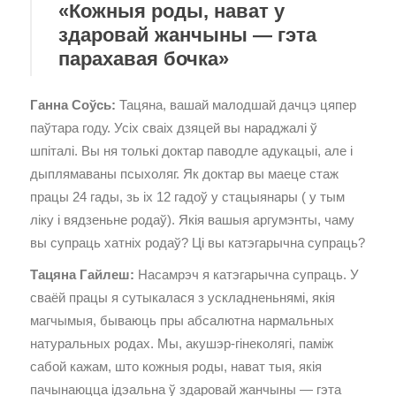
«Кожныя роды, нават у
здаровай жанчыны — гэта
парахавая бочка»
Ганна Соўсь:
Тацяна, вашай малодшай дачцэ цяпер
паўтара году. Усіх сваіх дзяцей вы нараджалі ў
шпіталі. Вы ня толькі доктар паводле адукацыі, але і
дыплямаваны псыхоляг. Як доктар вы маеце стаж
працы 24 гады, зь іх 12 гадоў у стацыянары ( у тым
ліку і вядзеньне родаў). Якія вашыя аргумэнты, чаму
вы супраць хатніх родаў? Ці вы катэгарычна супраць?
Тацяна Гайлеш:
Насамрэч я катэгарычна супраць. У
сваёй працы я сутыкалася з ускладненьнямі, якія
магчымыя, бываюць пры абсалютна нармальных
натуральных родах. Мы, акушэр-гінеколягі, паміж
сабой кажам, што кожныя роды, нават тыя, якія
пачынаюцца ідэальна ў здаровай жанчыны — гэта