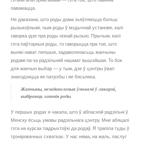
паважацца.
Не даказана, што роды дома зьяўляюцца больш
рызыкоўнымі, чым роды ў мэдычнай установе, калі
гаворка ідзе пра роды нізкай рызыкі. Прычым, калі
гэта паўторныя роды, то гаворыцца пра тое, што
вынікі нават лепшыя, задаволенасьць жанчыны
родамі па-за радзільняй нашмат вышэйшая. То бок
для жанчын выбар — у тым, дзе ў цэнтры ўвагі
знаходзяцца яе патрэбы і яе бясьпека.
Жанчыны, незадаволеныя ўмовамі ў лякарні,
выбіраюць хатнія роды
У першых родах я чакала, што ў абласной радзільні ў
Менску ёсьць умовы радзільнага цэнтру. Мне абяцалі
гэта на курсах падрыхтоўкі да родаў. Я трапіла туды ў
трэніровачных схватках. У нас няма, на жаль, паслуг