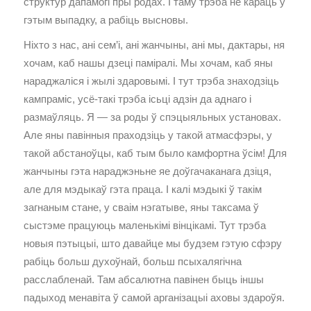
структур дапамогі пры родах. І таму трэба не караць у
гэтым выпадку, а рабіць высновы.
Ніхто з нас, ані сем’і, ані жанчыны, ані мы, дактары, ня
хочам, каб нашы дзеці паміралі. Мы хочам, каб яны
нараджаліся і жылі здаровымі. І тут трэба знаходзіць
кампраміс, усё-такі трэба ісьці адзін да аднаго і
размаўляць. Я — за роды ў спэцыяльных установах.
Але яны павінныя праходзіць у такой атмасфэры, у
такой абстаноўцы, каб тым было камфортна ўсім! Для
жанчыны гэта нараджэньне яе доўгачаканага дзіця,
але для мэдыкаў гэта праца. І калі мэдыкі ў такім
загнаным стане, у сваім нэгатыве, яны таксама ў
сыстэме працуюць маленькімі вінцікамі. Тут трэба
новыя пэтыцыі, што давайце мы будзем гэтую сфэру
рабіць больш духоўнай, больш псыхалягічна
расслабленай. Там абсалютна павінен быць іншы
падыход менавіта ў самой арганізацыі аховы здароўя.