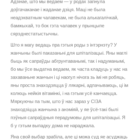
Адзінае, што мы ведаем — у родах загінула
доўгачаканае і жаданае дзіця. Маці не была
неадэкватным чалавекам, не была алькагалічкай,
бамжыхай, то бок гэта чалавек у прынцыпе
сярэднестатыстычны.
Што я магу ведаць пра гэтыя роды з інтэрнэту? У
жанчыны былі паказаньні для шпіталізацыі. Яны маглі
быць як сапраўды абгрунтаванымі, так і надуманымі,
бо мы ўсе выдатна ведаем, як часта кладуць у нас на
захаваньне жанчын і ці наогул нічога зь імі ня робяць,
яны проста знаходзяцца ў лякарні, адпачываюць, ці ім
колюць нейкія вітамінкі, і на гэтым усё канчаецца.
Мяркуючы па тым, што ў нас зараз у СІЗА
знаходзіцца жанчына з анэміяй, у яе ўсё-такі былі
пэўныя сапраўдныя перадумовы для шпіталізацыі. Я
б у гэтым выпадку дома не нараджала.
Яна свой выбар зрабіла, але ці можа суд яе асуджаць