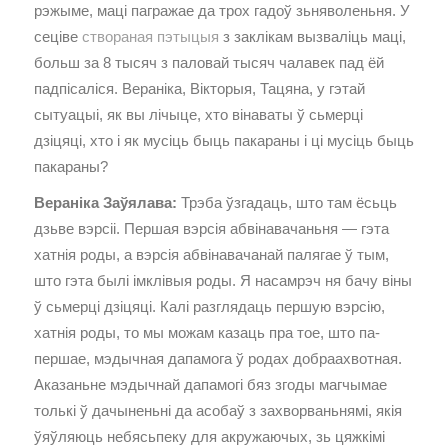
рэжыме, маці пагражае да трох гадоў зьняволеньня. У
сеціве
створаная пэтыцыя
з заклікам вызваліць маці,
больш за 8 тысяч з паловай тысяч чалавек пад ёй
падпісаліся. Вераніка, Вікторыя, Тацяна, у гэтай
сытуацыі, як вы лічыце, хто вінаваты ў сьмерці
дзіцяці, хто і як мусіць быць пакараны і ці мусіць быць
пакараны?
Вераніка Заўялава:
Трэба ўзгадаць, што там ёсьць
дзьве вэрсіі. Першая вэрсія абвінавачаньня — гэта
хатнія роды, а вэрсія абвінавачанай палягае ў тым,
што гэта былі імклівыя роды. Я насамрэч ня бачу віны
ў сьмерці дзіцяці. Калі разглядаць першую вэрсію,
хатнія роды, то мы можам казаць пра тое, што па-
першае, мэдычная дапамога ў родах добраахвотная.
Аказаньне мэдычнай дапамогі бяз згоды магчымае
толькі ў дачыненьні да асобаў з захворваньнямі, якія
ўяўляюць небясьпеку для акружаючых, зь цяжкімі