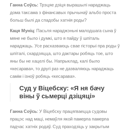
Ганна Соўсь:
Трэцяе дзіця вырашылі нараджаць
дома таксама з фінансавых прычынаў альбо проста
больш былі да спадобы хатнія роды?
Каця Муніц
: Пасьля нараджэньні малодшага сына ў
мяне не было і думкі, што я пайду ў шпіталь
нараджаць. Усе расказваюць свае гісторыі пра роды ў
шпіталі, скардзяцца, што дактары робяць тое, што
яны бы не хацелі бы. Напрыклад, калі было
«кесарава», то другі раз не дазваляюць нараджаць
самім і ізноў робяць «кесарава».
Суд у Віцебску: «Я ня бачу
віны ў сьмерці дзіцяці»
Ганна Соўсь
: У Віцебску працягваецца судовы
працэс над маці, немаўля якой памерла памерла
падчас хатніх родаў. Суд праходзіць у закрытым