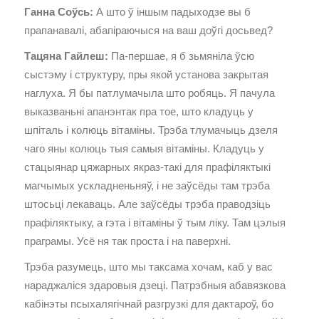
Ганна Соўсь:
А што ў іншым падыходзе вы б
прапанавалі, абапіраючыся на ваш доўгі досьвед?
Тацяна Гайлеш:
Па-першае, я б зьмяніла ўсю
сыстэму і структуру, пры якой установа закрытая
наглуха. Я бы патлумачыла што робяць. Я пачула
выказваньні апанэнтак пра тое, што кладуць у
шпіталь і колюць вітаміны. Трэба тлумачыць дзеля
чаго яны колюць тыя самыя вітаміны. Кладуць у
стацыянар цяжарных якраз-такі для прафіляктыкі
магчымых ускладненьняў, і не заўсёды там трэба
штосьці лекаваць. Але заўсёды трэба праводзіць
прафіляктыку, а гэта і вітаміны ў тым ліку. Там цэлыя
праграмы. Усё ня так проста і на паверхні.
Трэба разумець, што мы таксама хочам, каб у вас
нараджаліся здаровыя дзеці. Патрэбныя абавязкова
кабінэты псыхалягічнай разгрузкі для дактароў, бо