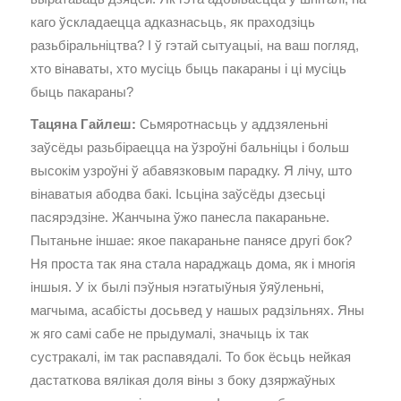
каго ўскладаецца адказнасьць, як праходзіць
разьбіральніцтва? І ў гэтай сытуацыі, на ваш погляд,
хто вінаваты, хто мусіць быць пакараны і ці мусіць
быць пакараны?
Тацяна Гайлеш:
Сьмяротнасьць у аддзяленьні
заўсёды разьбіраецца на ўзроўні бальніцы і больш
высокім узроўні ў абавязковым парадку. Я лічу, што
вінаватыя абодва бакі. Ісьціна заўсёды дзесьці
пасярэдзіне. Жанчына ўжо панесла пакараньне.
Пытаньне іншае: якое пакараньне панясе другі бок?
Ня проста так яна стала нараджаць дома, як і многія
іншыя. У іх былі пэўныя нэгатыўныя ўяўленьні,
магчыма, асабісты досьвед у нашых радзільнях. Яны
ж яго самі сабе не прыдумалі, значыць іх так
сустракалі, ім так распавядалі. То бок ёсьць нейкая
дастаткова вялікая доля віны з боку дзяржаўных