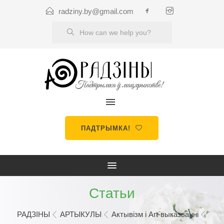
radziny.by@gmail.com
ПАДТРЫМКА!
Статьи
РАДЗІНЫ
АРТЫКУЛЫ
Актывізм і Art-выказванні