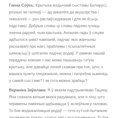
Ганна Соўсь:
Крытыка мэдычнай сыстэмы Беларусі,
розных яе галінаў — ад анкалёгіі да акушэрства і
гінекалогіі — рэч распаўсюджаная і для яе ёсьць
падставы. Добрыя словы ці словы падзякі гучаць
значна радзей, чым крытыка. Апошнія гады ў сеціве
адбылося шмат кампаній, падчас якіх жанчыны
расказвалі пра жахі, праблемы і псыхалягічныя
цяжкасьці ў шпіталях падчас родаў. У рамках нашай
перадачы кожная з нас можа пашырыць гэтую
крытыку, але давайце лепей скажам пра тое, што, з
вашага пункту гледжаньня, можна і патрэбна зьмяніць
у самой сыстэме? І як гэта можна зрабіць?
Вераніка Заўялава
: Я ў многім падтрымліваю Тацяну.
Яна сказала вельмі многа разумнага, але я лічу, што
перамены павінныя адбывацца ў асноўным у галовах.
То бок мэдыкалізацыя родаў — гэта хутчэй пытаньне
захаваньня ўлады, статус-кво і дыскрымінацыі. То бок