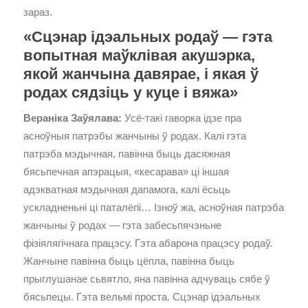
зараз.
«Сцэнар ідэальных родаў — гэта
вопытная маўклівая акушэрка,
якой жанчына давярае, і якая ў
родах сядзіць у куце і вяжа»
Вераніка Заўялава:
Усё-такі гаворка ідзе пра
асноўныя патрэбы жанчыны ў родах. Калі гэта
патрэба мэдычная, павінна быць дасяжная
бясьпечная апэрацыя, «кесарава» ці іншая
адэкватная мэдычная дапамога, калі ёсьць
ускладненьні ці паталёгіі… Ізноў жа, асноўная патрэба
жанчыны ў родах — гэта забесьпячэньне
фізіялягічнага працэсу. Гэта абарона працэсу родаў.
Жанчыне павінна быць цёпла, павінна быць
прыглушанае сьвятло, яна павінна адчуваць сябе ў
бясьпецы. Гэта вельмі проста. Сцэнар ідэальных