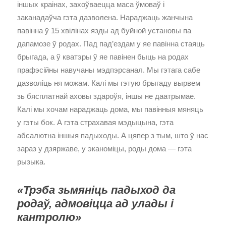
іншых краінах, захоўваецца маса ўмоваў і
заканадаўча гэта дазволена. Нараджаць жанчына
павінна ў 15 хвілінах язды ад буйной установы па
дапамозе ў родах. Пад пад’ездам у яе павінна стаяць
брыгада, а ў кватэры ў яе павінен быць на родах
прафэсійны навучаны мэдпэрсанал. Мы гэтага сабе
дазволіць ня можам. Калі мы гэтую брыгаду вырвем
зь бясплатнай аховы здароўя, іншы не даатрымае.
Калі мы хочам нараджаць дома, мы павінныя мяняць
у гэты бок. А гэта страхавая мэдыцына, гэта
абсалютна іншыя падыходы. А цяпер з тым, што ў нас
зараз у дзяржаве, у эканоміцы, роды дома — гэта
рызыка.
«Трэба зьмяніць падыход да
родаў, адмовіцца ад улады і
кантролю»