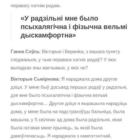
перавагу хатнім родам.
«У радзільні мне было
псыхалягічна і фізычна вельмі
дыскамфортна»
Ганна Соўсь
: Вікторыя і Вераніка, з вашага пункту
гледжаньня, у чым перавага хатніх родаў? У якіх
выпадках яны магчымыя, у якіх не?
Вікторыя Сьмірнова:
Я нараджала дома другое
дзіця. У мяне быў досьвед першых родаў у радзільні,
дзе мне было псыхалягічна і фізычна вельмі
дыскамфортна… Другое дзіця я вырашыла нарадзіць
дома, у мяне была на падстрахоўцы бальніца, была
машына, у 5 хвілінах ад дома была радзільня, якая
была гатовая мяне прыняць, зь якой была
дамоўленасьць. Я нараджала з кампэтэнтнай,