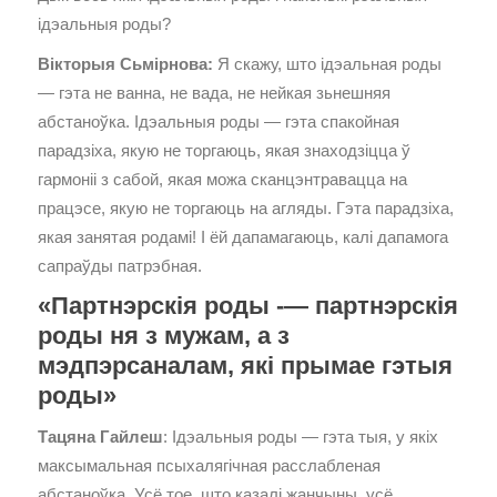
ідэальныя роды?
Вікторыя Сьмірнова:
Я скажу, што ідэальная роды
— гэта не ванна, не вада, не нейкая зьнешняя
абстаноўка. Ідэальныя роды — гэта спакойная
парадзіха, якую не торгаюць, якая знаходзіцца ў
гармоніі з сабой, якая можа сканцэнтравацца на
працэсе, якую не торгаюць на агляды. Гэта парадзіха,
якая занятая родамі! І ёй дапамагаюць, калі дапамога
сапраўды патрэбная.
«Партнэрскія роды -— партнэрскія
роды ня з мужам, а з
мэдпэрсаналам, які прымае гэтыя
роды»
Тацяна Гайлеш
: Ідэальныя роды — гэта тыя, у якіх
максымальная псыхалягічная расслабленая
абстаноўка. Усё тое, што казалі жанчыны, усё