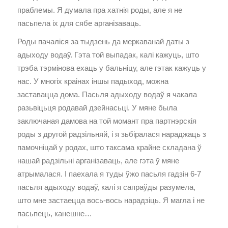
праблемы. Я думала пра хатнія роды, але я не
пасьпела іх для сябе арганізаваць.
Роды пачаліся за тыдзень да меркаванай даты з
адыходу водаў. Гэта той выпадак, калі кажуць, што
трэба тэрмінова ехаць у бальніцу, але гэтак кажуць у
нас. У многіх краінах іншы падыход, можна
заставацца дома. Пасьля адыходу водаў я чакала
разьвіцьця родавай дзейнасьці. У мяне была
заключаная дамова на той момант пра партнэрскія
роды з другой радзільняй, і я зьбіралася нараджаць з
памочніцай у родах, што таксама крайне складана ў
нашай радзільні арганізаваць, але гэта ў мяне
атрымалася. І паехала я туды ўжо пасьля гадзін 6-7
пасьля адыходу водаў, калі я сапраўды разумела,
што мне застаецца вось-вось нарадзіць. Я магла і не
пасьпець, канешне…