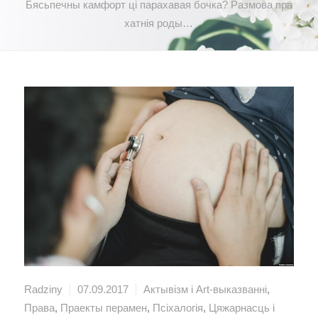
Бясьпечны камфорт ці парахавая бочка? Размова пра
хатнія роды…
Radziny
07.09.2017
Актывізм і Art-выказванні
,
Права
,
Праекты перамен
,
Псіхалогія
,
Цяжарнасць і