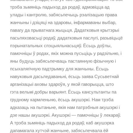
трэба зьмяніць падыход да родаў, адмовіцца ад
улады і кантролю, забясьпечыць рэалізацыю права
жанчыны і дзіцяці на здаровы, інфармаваны выбар,
павагу да прыватнага жыцьця. Дадатковыя крытэрыі
пасьпяховасьці родаў, дадатковыя паслугі, разьвіцьцё
пэрынатальных спэцыяльнасьцяў. Ёсьць доўлы,
памочніцы ў родах, якіх можна пусьціць у радзільню, і
яны будуць забясьпечваць пастаянную фізычную і
псыхалягічную падтрымку для жанчыны. Ёсьць
навуковыя дасьледаваньні, ёсьць заява Сусьветнай
арганізацыі аховы здароўя, у якой гаворыцца, што
гэта вельмі добры варыянт. Ёсьць кансультанты па
грудному кармленьню, ёсьць акушэркі. Нам трэба
адказаць на пытаньне, якія нам патрэбныя акушэркі і
дзе нашы акушэркі. Акушэркі — памочніцы ў лекараў.
А трэба зьмяніць падыход да родаў, каб акушэрка
дапамагала хутчэй жанчыне, забясьпечвала ёй