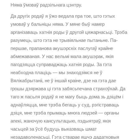
Няма ўмоваў радзільнага цэнтру.
Да другіх родаў я ўжо ведала пра тое, што гэтых
умоваў у бальніцы няма. У мяне быў намер
арганізаваць хатнія роды ў другой цяжарнасьці. Трэба
разумець, што гэта не трывіяльнае пытаньне. Па-
першае, прапанова акушэрскіх паслугаў крайне
абмежаваная. У нас вельмі мала акушэрак, якія
пагодзяцца суправаджаць хатнія роды. За гэта
неабходна плаціць — мы знаходзімся не ў
Вялікабрытаніі, не ў іншай краіне, дзе на гэта дае
грошы дзяржава ці гэта забясьпечана страхоўкай. Да
таго ж пасьля родаў я не магу быць дома зь дзіцём і
аднаўляцца, мне трэба бегаць у суд, рэгістраваць
дзіця, мне трэба прымаць многа людзей — органы
апекі, жаночую кансультацыю, пэдыятраў, якія
часьцей за ўсё будуць выказваць шмат
незадаволенасьці. Гэта стварае яшчэ дадатковыя