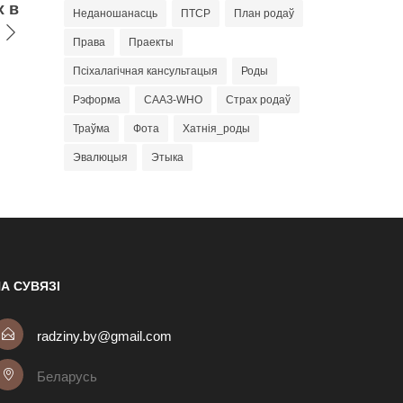
х в
Неданошанасць
ПТСР
План родаў
Права
Праекты
Псіхалагічная кансультацыя
Роды
Рэформа
СААЗ-WHO
Страх родаў
Траўма
Фота
Хатнія_роды
Эвалюцыя
Этыка
А СУВЯЗІ
radziny.by@gmail.com
Беларусь