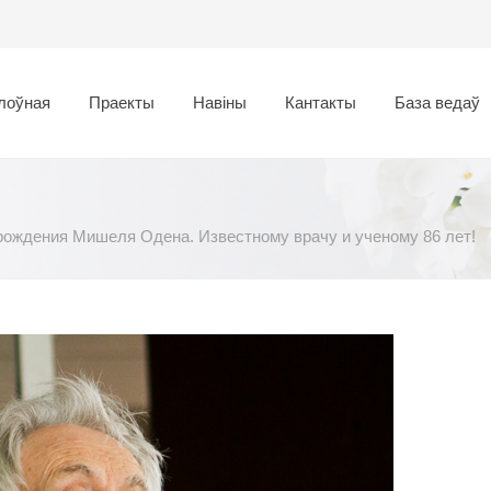
лоўная
Праекты
Навіны
Кантакты
База ведаў
рождения Мишеля Одена. Известному врачу и ученому 86 лет!