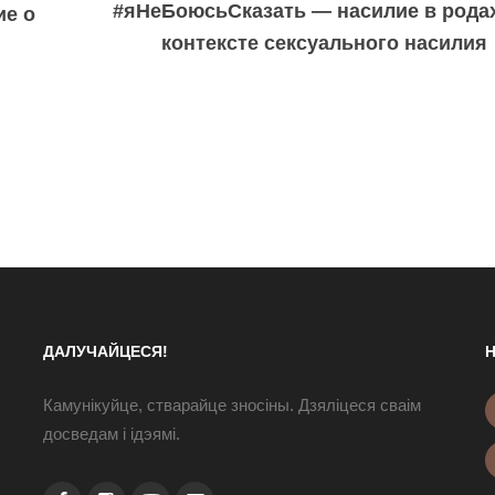
#яНеБоюсьСказать — насилие в рода
ие о
контексте сексуального насилия
ДАЛУЧАЙЦЕСЯ!
Н
Камунікуйце, стварайце зносіны. Дзяліцеся сваім
досведам і ідэямі.