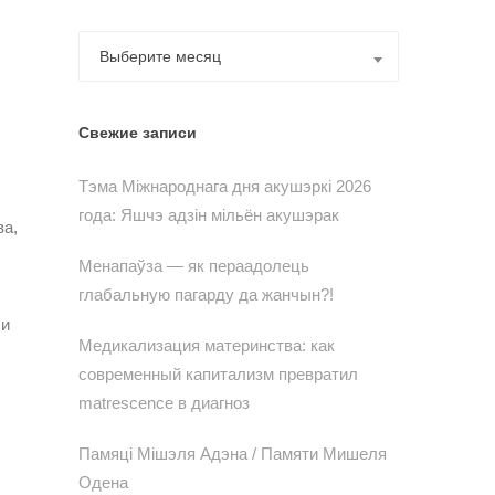
Архивы
Выберите месяц
Свежие записи
Тэма Міжнароднага дня акушэркі 2026
года: Яшчэ адзін мільён акушэрак
ва,
Менапаўза — як пераадолець
глабальную пагарду да жанчын?!
 и
Медикализация материнства: как
современный капитализм превратил
matrescence в диагноз
Памяці Мішэля Адэна / Памяти Мишеля
Одена