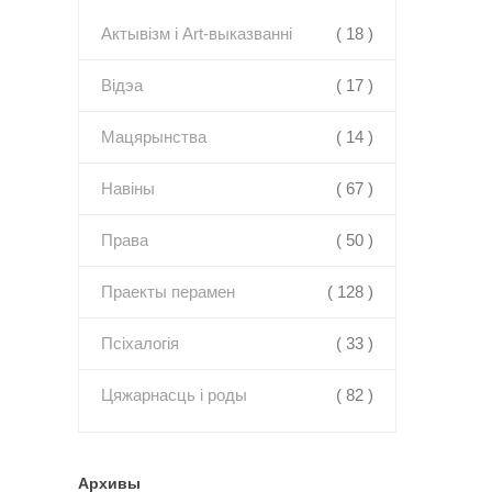
Актывізм і Art-выказванні
( 18 )
Відэа
( 17 )
Мацярынства
( 14 )
Навіны
( 67 )
Права
( 50 )
Праекты перамен
( 128 )
Псіхалогія
( 33 )
Цяжарнасць і роды
( 82 )
Архивы