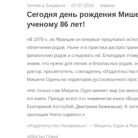
Veronica Zavjalova
07.07.2016
Навіны
Сегодня день рождения Мише
ученому 86 лет!
«В 1970-х, во Франции он впервые предложил испо
облегчения родов. Ныне эта практика распростран
физиологию родов и следовать ей. Благодаря этому
знаем, что нужно для легких и безопасных родов, з
доктор, просветитель, совладелец «Издательства 
Мишеля Одена на территории русскоязычного прос
«Не только сам Мишель Оден меняет мир (он много 
его книги. Прежде всего это знаменитая книга «Во
Екатериной Хотлубей, Дмитрием Акимовым). А зате
эволюция Homo sapiens».»
«Издательство Назаровых» — Мишель Оден в Рос
@Michel Odent