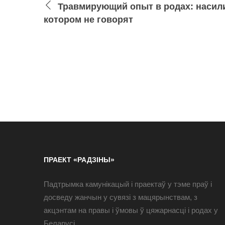
Травмирующий опыт в родах: насил
котором не говорят
ПРАЕКТ «РАДЗІНЫ»
Падтрымка камунікацый і праектаў у тэме праў і
досведу жанчын у сувязі з мацярынствам, з
акцэнтам на правы і ўмовы ў цяжарнасці і родах у
Беларусі.