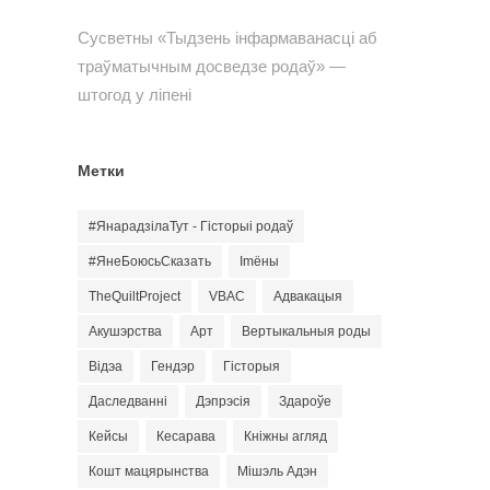
Сусветны «Тыдзень інфармаванасці аб
траўматычным досведзе родаў» —
штогод у ліпені
Метки
#ЯнарадзілаТут - Гісторыі родаў
#ЯнеБоюсьСказать
Imёны
TheQuiltProject
VBAC
Адвакацыя
Акушэрства
Арт
Вертыкальныя роды
Відэа
Гендэр
Гісторыя
Даследванні
Дэпрэсія
Здароўе
Кейсы
Кесарава
Кніжны агляд
Кошт мацярынства
Мішэль Адэн