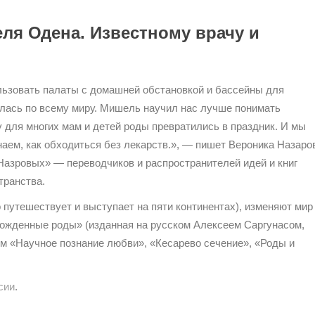
ля Одена. Известному врачу и
льзовать палаты с домашней обстановкой и бассейны для
илась по всему миру. Мишель научил нас лучше понимать
 для многих мам и детей роды превратились в праздник. И мы
наем, как обходиться без лекарств.», — пишет Вероника Назаро
Назровых» — переводчиков и распространителей идей и книг
транства.
путешествует и выступает на пяти континентах), изменяют мир
зрожденные роды» (изданная на русском Алексеем Саргунасом,
м «Научное познание любви», «Кесарево сечение», «Роды и
сии
.