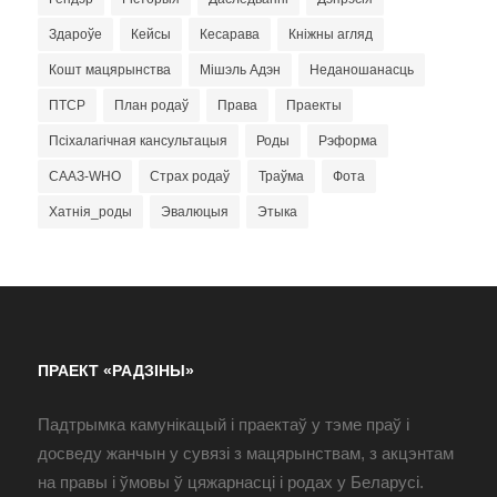
Здароўе
Кейсы
Кесарава
Кніжны агляд
Кошт мацярынства
Мішэль Адэн
Неданошанасць
ПТСР
План родаў
Права
Праекты
Псіхалагічная кансультацыя
Роды
Рэформа
СААЗ-WHO
Страх родаў
Траўма
Фота
Хатнія_роды
Эвалюцыя
Этыка
ПРАЕКТ «РАДЗІНЫ»
Падтрымка камунікацый і праектаў у тэме праў і
досведу жанчын у сувязі з мацярынствам, з акцэнтам
на правы і ўмовы ў цяжарнасці і родах у Беларусі.