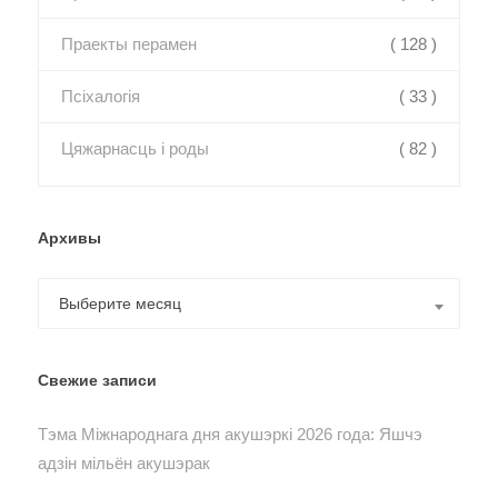
Праекты перамен
( 128 )
Псіхалогія
( 33 )
Цяжарнасць і роды
( 82 )
Архивы
Архивы
Выберите месяц
Свежие записи
Тэма Міжнароднага дня акушэркі 2026 года: Яшчэ
адзін мільён акушэрак