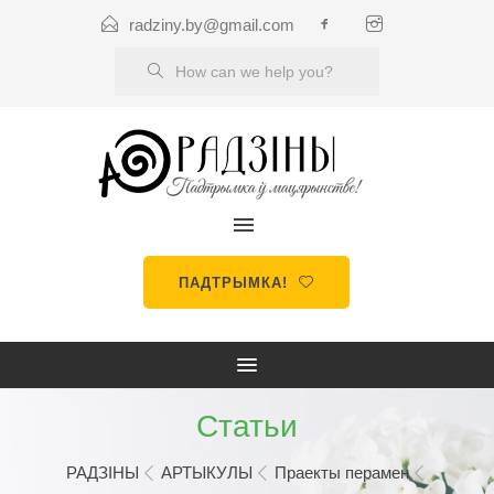
radziny.by@gmail.com
ПАДТРЫМКА!
Статьи
РАДЗІНЫ
АРТЫКУЛЫ
Праекты перамен