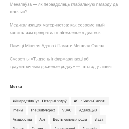
Менапаўза — як пераадолець глабальную пагарду да
жанчын?!
Медикализация материнства: как современный
капитализм превратил matrescence в диагноз
Памяці Мішэля Адэна / Памяти Мишеля Одена
Сусветны «Тыдзень інфармаванасці аб
траўматычным досведзе родаў» — штогод у ліпені
Метки
#ЯнарадзілаТут - Гісторыі родаў
#ЯнеБоюсьСказать
Imёны
TheQuiltProject
VBAC
Адвакацыя
Акушэрства
Арт
Вертыкальныя роды
Відэа
Гендэр
Гісторыя
Даследванні
Дэпрэсія