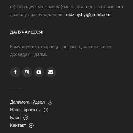
(с) Перадрук матэрыялаў магчымы толькі з пісьмовага
дазволу праваўладальніц
radziny.by@gmail.com
ДАЛУЧАЙЦЕСЯ!
Камунікуйце, стварайце зносіны. Дзяліцеся сваім
досведам і ідэямі.
Дапамога і ўдзел
Нашы праекты
Блогі
Кантакт