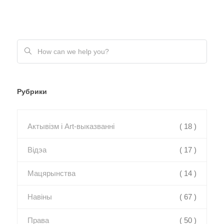
Рубрики
Актывізм і Art-выказванні
( 18 )
Відэа
( 17 )
Мацярынства
( 14 )
Навіны
( 67 )
Права
( 50 )