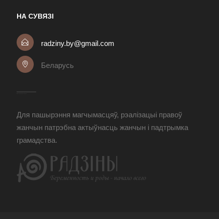
НА СУВЯЗІ
radziny.by@gmail.com
Беларусь
Для пашырэння магчымасцяў, рэалізацыі правоў
жанчын патрэбна актыўнасць жанчын і падтрымка
грамадства.