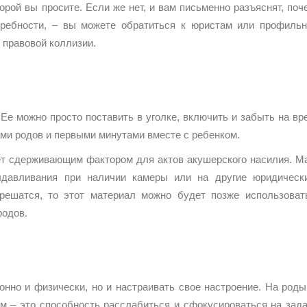
торой вы просите. Если же нет, и вам письменно разъяснят, поч
требности, – вы можете обратиться к юристам или профиль
 правовой коллизии.
Ее можно просто поставить в уголке, включить и забыть на вр
ми родов и первыми минутами вместе с ребенком.
дет сдерживающим фактором для актов акушерского насилия. М
давливания при наличии камеры или на другие юридическ
решатся, то этот материал можно будет позже использоват
родов.
онно и физически, но и настраивать свое настроение. На роды
ам – это способность расслабиться и сфокусироваться на зада