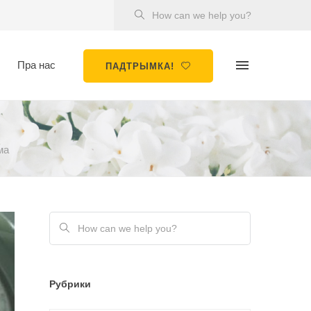
Пра нас
ПАДТРЫМКА!
ма
Рубрики