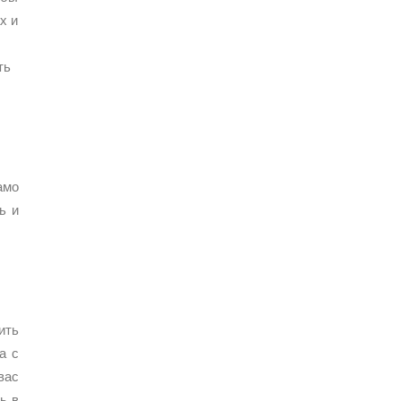
х и
ть
амо
ь и
ить
а с
вас
ь в