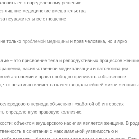
клонить ее к определенному решению
ез лишние медицинские вмешательства
за неуважительное отношение
 не только
проблемой медицины
и прав человека, но и ярко
илие
– это присвоение тела и репродуктивных процессов женщи
бращения, насильственной медикализации и патологизации
воей автономии и права свободно принимать собственные
, что негативно влияет на качество дальнейшей жизни женщины
 послеродового периода объясняют «заботой об интересах
ать определенную правовую коллизию.
скости: объектом акушерского насилия является женщина. В род
твенность в сочетании с максимальной уязвимостью и