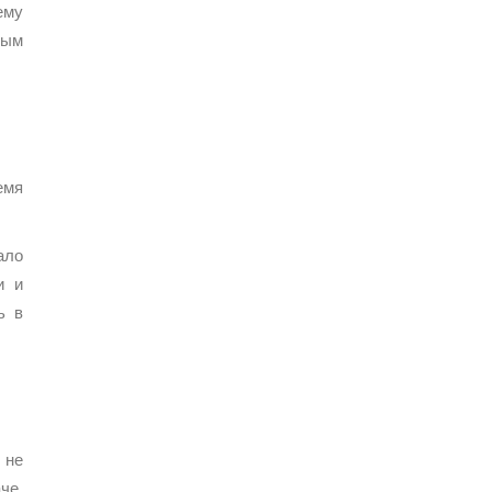
ему
ным
емя
ало
и и
ь в
 не
че,