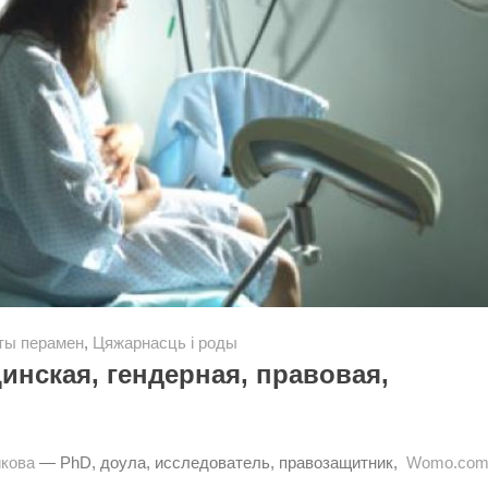
ты перамен
,
Цяжарнасць і роды
нская, гендерная, правовая,
кова
— PhD, доула, исследователь, правозащитник,
Womo.com