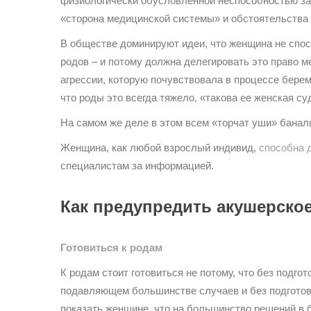
физиологически обусловленной неспособностью за 
«сторона медицинской системы» и обстоятельства 
В обществе доминируют идеи, что женщина не спо
родов – и потому должна делегировать это право м
агрессии, которую почувствовала в процессе береме
что роды это всегда тяжело, «такова ее женская су
На самом же деле в этом всем «торчат уши» баналь
Женщина, как любой взрослый индивид,
способна 
специалистам за информацией.
Как предупредить акушерско
Готовиться к родам
К родам стоит готовиться не потому, что без подго
подавляющем большинстве случаев и без подготовки
показать женщине, что на большинство решений в 