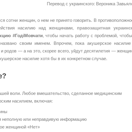
Перевод с украинского: Вероника Завьял
я сотни женщин, о нем не принято говорить. В противоположно
действия насилию над женщинами,
правозащитная украинс
кцию #ГодіМовчати
, чтобы начать работу с проблемой, чтобы
 названо своим именем. Впрочем, пока акушерское насилие
и родов — а на это, скорее всего, уйдут десятилетия — женщи
акушерское насилие хотя бы в их конкретном случае.
е?
 вашей воли. Любое вмешательство, сделанное медицинским
рским насилием, включая:
щины
ли неполную или неправдивую информацию
ное женщиной «Нет»