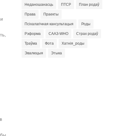
Неданошанасць
ПТСР
План родаў
Права
Праекты
 и
Псіхалагічная кансультацыя
Роды
Рэформа
СААЗ-WHO
Страх родаў
ть,
Траўма
Фота
Хатнія_роды
Эвалюцыя
Этыка
в
обы