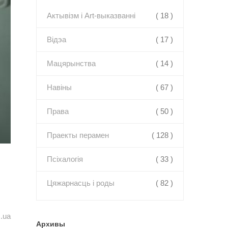
Актывізм і Art-выказванні
( 18 )
Відэа
( 17 )
Мацярынства
( 14 )
Навіны
( 67 )
Права
( 50 )
Праекты перамен
( 128 )
Псіхалогія
( 33 )
Цяжарнасць і роды
( 82 )
.ua
Архивы