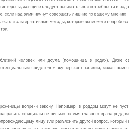
и интересы, женщине следует понимать свои потребности в рода
учае, если над вами начнут совершать лишние по вашему мнению
ас есть и альтернативные методы, которые вы можете попробова
тва.
близкий человек или доула (помощница в родах). Даже с
 потенциальным свидетелем акушерского насилия, может помоч
роженицы вопреки закону. Например, в роддом могут не пуст
 направить официальное письмо на имя главного врача роддом
сопровождающему лицу или разъяснить другой вопрос, который 
письменном виде, и с этим письмом-ответом вы можете приходит