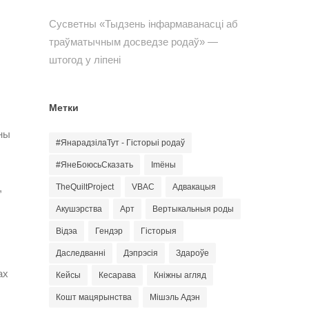
Сусветны «Тыдзень інфармаванасці аб
траўматычным досведзе родаў» —
штогод у ліпені
Метки
ны
#ЯнарадзілаТут - Гісторыі родаў
#ЯнеБоюсьСказать
Imёны
,
TheQuiltProject
VBAC
Адвакацыя
Акушэрства
Арт
Вертыкальныя роды
Відэа
Гендэр
Гісторыя
Даследванні
Дэпрэсія
Здароўе
ах
Кейсы
Кесарава
Кніжны агляд
Кошт мацярынства
Мішэль Адэн