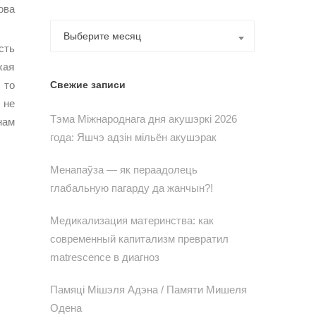
ова
Архивы
Выберите месяц
сть
кая
 то
Свежие записи
 не
Тэма Міжнароднага дня акушэркі 2026
нам
года: Яшчэ адзін мільён акушэрак
Менапаўза — як пераадолець
глабальную пагарду да жанчын?!
Медикализация материнства: как
современный капитализм превратил
matrescence в диагноз
Памяці Мішэля Адэна / Памяти Мишеля
Одена