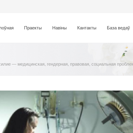
лоўная
Праекты
Навіны
Кантакты
База ведаў
илие — медицинская, гендерная, правовая, социальная пробле