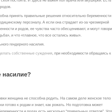
себя постоять. И здесь не важен пол врача или акушерки. Есть
родов.
собна принять правильные решения относительно беременности
едицинскому персоналу. А если она страдает из-за чрезмерной
нности и родов, ее чувства часто обесценивают, и могут говори
дьба», и что «главное, что все остались живы».
ного гендерного насилия.
делать собственные суждения
, при необходимости обращаясь к
е насилие?
товки женщина не способна родить. На самом деле женское тело 
 готово к родам и знает, как рожать. Но подготовка может
беременности и родах есть несколько “правильных ответов”. Чт