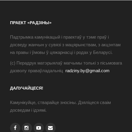
ПРАЕКТ «РАДЗІНЫ»
Падтрымка камунікацый і праектаў у тэме праў і
досведу жанчын у сувязі з мацярынствам, з акцэнтам
на правы і ўмовы ў цяжарнасці і родах у Беларусі.
(с) Перадрук матэрыялаў магчымы толькі з пісьмовага
дазволу праваўладальніц
radziny.by@gmail.com
ДАЛУЧАЙЦЕСЯ!
Камунікуйце, стварайце зносіны. Дзяліцеся сваім
досведам і ідэямі.