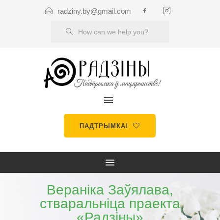
radziny.by@gmail.com
ПАДТРЫМКА!
Вераніка Заўялава,
стваральніца праекта
«Радзіны»