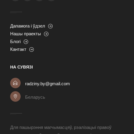
Дапамога і ўдзел
Нашы праекты
Блогі
Кантакт
НА СУВЯЗІ
radziny.by@gmail.com
Беларусь
Для пашырэння магчымасцяў, рэалізацыі правоў