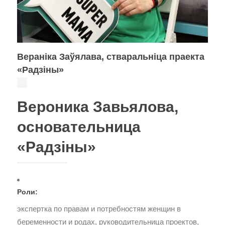
Вераніка Заўялава, стваральніца праекта
«Радзіны»
Вероника Завьялова,
основательница
«Радзіны»
Роли:
экспертка по правам и потребностям женщин в
беременности и родах, руководительница проектов,