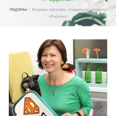
РАДЗІНЫ
Вераніка Заўялава, стваральніца праекта
«Радзіны»